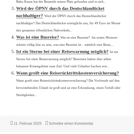
Bahn Kaum hat der Reisende seinen Platz gefunden und es sich...
Wird der ÖPNV durch das Deutschlandticket
nachhaltiger?
Wird der ÖPNV durch das Deutschlandticket
nachhaltiger? Das Deutschlandticket ermöglicht uns, für 49 Euro im Monat
den gesamten öffentlichen Nahverkehr...
Was ist eine Busreise?
Was ist eine Busreise? Im ersten Moment
scheint völlig klar zu sein, was eine Busreise ist – nämlich eine Reise,...
Ist ein Storno bei einer Reisewarnung möglich?
Ist ein
Storno bei einer Reisewarnung möglich? Busreisen haben eher selten
bekannte Krisengebiete zum Ziel. Und viele Urlauber buchen erst...
Wann greift eine Reiserücktrittskostenversicherung?
Wann greift eine Reiserücktrittskostenversicherung? Die Vorfreude auf den
bevorstehenden Urlaub ist groß und an eine Erkrankung, einen Unfall oder
Streitigkeiten...
Veröffentlicht
zu Was genau ist eine Pa
11. Februar 2025
Schreibe einen Kommentar
am