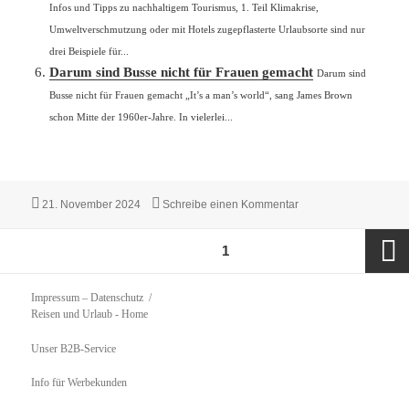
Infos und Tipps zu nachhaltigem Tourismus, 1. Teil Klimakrise,
Umweltverschmutzung oder mit Hotels zugepflasterte Urlaubsorte sind nur
drei Beispiele für...
Darum sind Busse nicht für Frauen gemacht
Darum sind
Busse nicht für Frauen gemacht „It’s a man’s world“, sang James Brown
schon Mitte der 1960er-Jahre. In vielerlei...
Veröffentlicht
zu Wird der ÖPNV durc
21. November 2024
Schreibe einen Kommentar
am
Seitennummerierung
SEITE
1
der
Beiträge
Nächst
Impressum – Datenschutz
Reisen und Urlaub
- Home
Seite
Unser B2B-Service
Info für Werbekunden