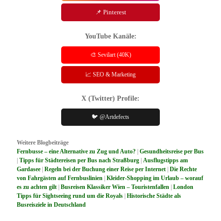
📌 Pinterest
YouTube Kanäle:
🎨 Sevilart (40K)
📈 SEO & Marketing
X (Twitter) Profile:
🐦 @Artdefects
Weitere Blogbeiträge
Fernbusse – eine Alternative zu Zug und Auto?
|
Gesundheitsreise per Bus
|
Tipps für Städtereisen per Bus nach Straßburg
|
Ausflugstipps am
Gardasee
|
Regeln bei der Buchung einer Reise per Internet
|
Die Rechte
von Fahrgästen auf Fernbuslinien
|
Kleider-Shopping im Urlaub – worauf
es zu achten gilt
|
Busreisen Klassiker Wien – Touristenfallen
|
London
Tipps für Sightseeing rund um die Royals
|
Historische Städte als
Busreisziele in Deutschland