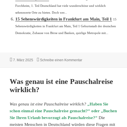
Forchheim, 1. Teil Deutschland hat viele wunderschöne und wirklich
sehenswerte Orte zu bieten. Doch wer...
15 Sehenswürdigkeiten in Frankfurt am Main, Teil 1
15
Sehenswürdigkeiten in Frankfurt am Main, Teil 1 Geburtsstadt der deutschen
Demokratie, Zuhause von Börse und Banken, quirlige Metropole mit...
Veröffentlicht
zu Was bringt es, Kulturhaupt
7. März 2025
Schreibe einen Kommentar
am
Was genau ist eine Pauschalreise
wirklich?
Was genau ist eine Pauschalreise wirklich?
„Haben Sie
schon einmal eine Pauschalreise gemacht?“ oder „Buchen
Sie Ihren Urlaub bevorzugt als Pauschalreise?“
Die
meisten Menschen in Deutschland würden diese Fragen mit