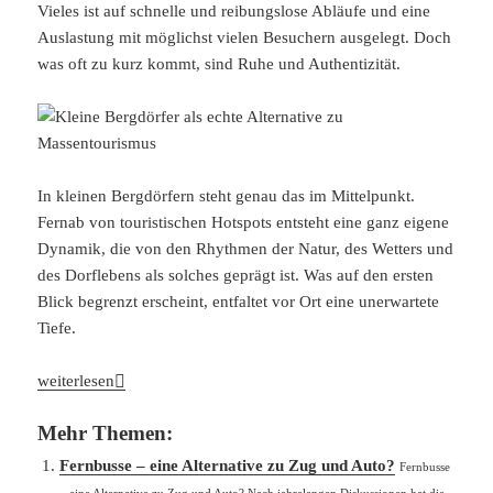
Vieles ist auf schnelle und reibungslose Abläufe und eine
Auslastung mit möglichst vielen Besuchern ausgelegt. Doch
was oft zu kurz kommt, sind Ruhe und Authentizität.
In kleinen Bergdörfern steht genau das im Mittelpunkt.
Fernab von touristischen Hotspots entsteht eine ganz eigene
Dynamik, die von den Rhythmen der Natur, des Wetters und
des Dorflebens als solches geprägt ist. Was auf den ersten
Blick begrenzt erscheint, entfaltet vor Ort eine unerwartete
Tiefe.
Kleine Bergdörfer als echte Alternative zu Massentourismus
weiterlesen
Mehr Themen:
Fernbusse – eine Alternative zu Zug und Auto?
Fernbusse
– eine Alternative zu Zug und Auto? Nach jahrelangen Diskussionen hat die