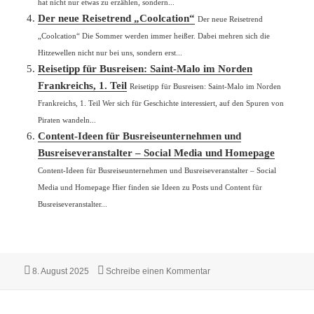
hat nicht nur etwas zu erzählen, sondern...
Der neue Reisetrend „Coolcation“
Der neue Reisetrend
„Coolcation“ Die Sommer werden immer heißer. Dabei mehren sich die
Hitzewellen nicht nur bei uns, sondern erst...
Reisetipp für Busreisen: Saint-Malo im Norden
Frankreichs, 1. Teil
Reisetipp für Busreisen: Saint-Malo im Norden
Frankreichs, 1. Teil Wer sich für Geschichte interessiert, auf den Spuren von
Piraten wandeln...
Content-Ideen für Busreiseunternehmen und
Busreiseveranstalter – Social Media und Homepage
Content-Ideen für Busreiseunternehmen und Busreiseveranstalter – Social
Media und Homepage Hier finden sie Ideen zu Posts und Content für
Busreiseveranstalter...
Veröffentlicht
zu Stichwort Reisefreihei
8. August 2025
Schreibe einen Kommentar
am