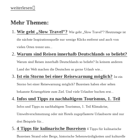
Der neue Reisetrend „Coolcation“
weiterlesen
Mehr Themen:
Wie geht „Slow Travel“?
Wie geht „Slow Travel“? Heutzutage ist
die nächste Inspirationsquelle nur wenige Klicks entfernt und auch von
vielen Orten trennt uns...
Warum sind Reisen innerhalb Deutschlands so beliebt?
Warum sind Reisen innerhalb Deutschlands so beliebt? In keinem anderen
Land der Welt machen die Deutschen so gerne Urlaub wie...
Ist ein Storno bei einer Reisewarnung möglich?
Ist ein
Storno bei einer Reisewarnung möglich? Busreisen haben eher selten
bekannte Krisengebiete zum Ziel. Und viele Urlauber buchen erst...
Infos und Tipps zu nachhaltigem Tourismus, 1. Teil
Infos und Tipps zu nachhaltigem Tourismus, 1. Teil Klimakrise,
Umweltverschmutzung oder mit Hotels zugepflasterte Urlaubsorte sind nur
drei Beispiele für...
4 Tipps für kulinarische Busreisen
4 Tipps für kulinarische
Busreisen Strand oder Berge, historische Sehenswürdigkeiten und kulturelle