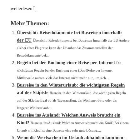
Neue Regeln für Personalausweis und Reisepass
weiterlesen
Mehr Themen:
Übersicht: Reisedokumente bei Busreisen innerhalb
der EU
Übersicht: Reisedokumente bei Busreisen innerhalb der EU Anders
als bei einer Flugreise kann der Urlauber das Zusammenstellen der
Reisedokumente bei...
Regeln bei der Buchung einer Reise per Internet
Die
wichtigsten Regeln bei der Buchung einer (Bus-)Reise per Internet
Mittlerweile nutzen viele das Internet nicht mehr nur, um sich...
Busreise in den Winterurlaub: die wichtigsten Regeln
auf der Skipiste
Busreise in den Winterurlaub: die wichtigsten Regeln
auf der Skipiste Egal ob als Tagesausflug, als Wochenendtrip oder als
längerer Winterurlaub:...
Busreise ins Ausland: Welchen Ausweis braucht ein
Kind?
Busreise ins Ausland: Welchen Ausweis braucht ein Kind? Bei einem
Urlaub mit Kind ist eine Busreise eine sehr gute Lösung:...
Wenn die Wertsachen im Urlaub abhanden kommen –