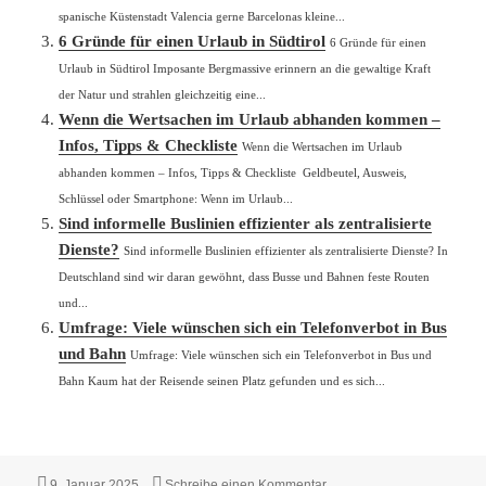
spanische Küstenstadt Valencia gerne Barcelonas kleine...
6 Gründe für einen Urlaub in Südtirol
6 Gründe für einen
Urlaub in Südtirol Imposante Bergmassive erinnern an die gewaltige Kraft
der Natur und strahlen gleichzeitig eine...
Wenn die Wertsachen im Urlaub abhanden kommen –
Infos, Tipps & Checkliste
Wenn die Wertsachen im Urlaub
abhanden kommen – Infos, Tipps & Checkliste Geldbeutel, Ausweis,
Schlüssel oder Smartphone: Wenn im Urlaub...
Sind informelle Buslinien effizienter als zentralisierte
Dienste?
Sind informelle Buslinien effizienter als zentralisierte Dienste? In
Deutschland sind wir daran gewöhnt, dass Busse und Bahnen feste Routen
und...
Umfrage: Viele wünschen sich ein Telefonverbot in Bus
und Bahn
Umfrage: Viele wünschen sich ein Telefonverbot in Bus und
Bahn Kaum hat der Reisende seinen Platz gefunden und es sich...
Veröffentlicht
zu 3 Gründe, WLan unterw
9. Januar 2025
Schreibe einen Kommentar