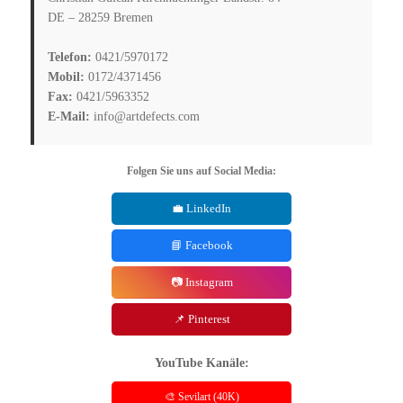
DE – 28259 Bremen
Telefon:
0421/5970172
Mobil:
0172/4371456
Fax:
0421/5963352
E-Mail:
info@artdefects.com
Folgen Sie uns auf Social Media:
💼 LinkedIn
📘 Facebook
📷 Instagram
📌 Pinterest
YouTube Kanäle:
🎨 Sevilart (40K)